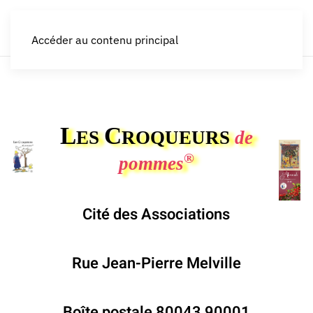
LES CROQUEURS de pommes®
Accéder au contenu principal
L
C
ES
ROQUEURS
de
®
pommes
Cité des Associations
Rue Jean-Pierre Melville
Boîte postale 80043 90001