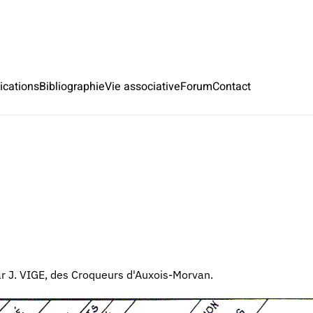
ications
Bibliographie
Vie associative
Forum
Contact
ar J. VIGE, des Croqueurs d'Auxois-Morvan.