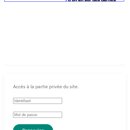
saines et vigoureuses
(sauf gourmands
verticaux).
Etiqueter, stocker dans
du sable frais au pied
d'un mur au nord (évite le
dessèchement ou
bourgeonnement trop
précoce).
Accès à la partie privée du site.
Ainsi, les greffons sont
en sevrage.