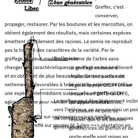
Greffer, c'est
conserver,
propager, restaurer. Par les boutures et les marcottes, on
obtient également des résultats, mais certaines espèces
émettent difficilement des racines. Le semis ne reproduit
pas la totalité des caractères de la variété. Par le
Inclinaison
greffage, on peut modifier le volume de l'arbre sans
changer ses caractéristiques si ce n'est en les améliorant
Le greffage consiste à
et en obtenant de plus beaux fruits. Certains sols sont
implanter une portion de
nettement défavorables à telle ou telle espèce; on utilise
végétal appelé GREFFON sur
une espèce intermédiaire sur laquelle on greffera. On
le sujet ou PORTE-GREFFE,
Le greffon peut être légèrement incli
agira de même pour nanifier certaines variétés:
qui apporte ses racines.
vers l'intérieur, on assure ainsi un poi
La soudure ne peut se
poirier greffé sur cognassier ==> on nanifie,
de contact certain entre les assises
réaliser que si les assises
pêcher greffé sur prunier St Julien ==> plantation en
génératrices.
génératrices du greffon et du
sol riche.
porte-greffe sont mises en