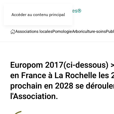
LES CROQUEURS de pommes®
Accéder au contenu principal
Associations locales
Pomologie
Arboriculture-soins
Publ
Europom 2017(ci-dessous) >
en France à La Rochelle les 
prochain en 2028 se dérouler
l'Association.