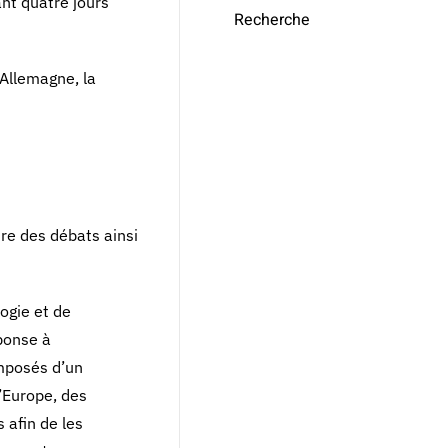
ant quatre jours
Recherche
’Allemagne, la
re des débats ainsi
ogie et de
éponse à
omposés d’un
’Europe, des
 afin de les