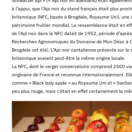
Schwarzer api » (= Api noir en allemand) était également
à l’appui, que l’Api noir du stand français était plus proch
britannique (NFC, basée à Brogdale, Royaume Uni), une ins
patrimoine fruitier mondial. La ressemblance était en ef
de l’Api noir dans la NFC datait de 1952, période d’aprè
Recherches Agronomiques du Domaine de Mon Désir à Cler
Brogdale cet été). L’Api noir cantalienne présente sur le 
britannique avaient peut-être la même origine locale.
La NFC, dont le verger conservatoire comprend 2500 var
originaire de France et reconnue internationalement. El
comme « Black lady apple » au Royaume Uni et « Swcharze
peu plus rouge, mais c’était en effet certainement la mê