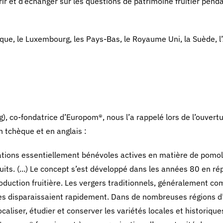
ir et d’échanger sur les questions de patrimoine fruitier pend
ique, le Luxembourg, les Pays-Bas, le Royaume Uni, la Suède, l
, co-fondatrice d’Europom®, nous l’a rappelé lors de l’ouvertu
en tchèque et en anglais :
tions essentiellement bénévoles actives en matière de pomol
ruits. (...) Le concept s’est développé dans les années 80 en r
production fruitière. Les vergers traditionnels, généralement c
ntes disparaissaient rapidement. Dans de nombreuses régions d
ser, étudier et conserver les variétés locales et historiques