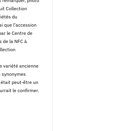
it remarquer, photo
uit Collection
riétés du
ai que l’accession
par le Centre de
s de la NFC à
llection
e variété ancienne
es synonymes
était peut-être un
rrait le confirmer.