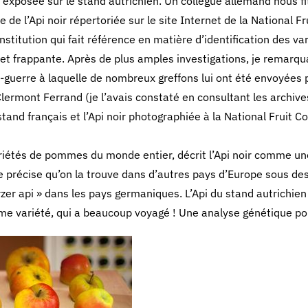
 exposée sur le stand autrichien. Un collègue allemand nous f
e de l’Api noir répertoriée sur le site Internet de la National Fr
titution qui fait référence en matière d’identification des va
fet frappante. Après de plus amples investigations, je remarqu
s-guerre à laquelle de nombreux greffons lui ont été envoyées 
mont Ferrand (je l’avais constaté en consultant les archive
stand français et l’Api noir photographiée à la National Fruit Co
iétés de pommes du monde entier, décrit l’Api noir comme un
le précise qu’on la trouve dans d’autres pays d’Europe sous d
r api » dans les pays germaniques. L’Api du stand autrichien 
me variété, qui a beaucoup voyagé ! Une analyse génétique pou