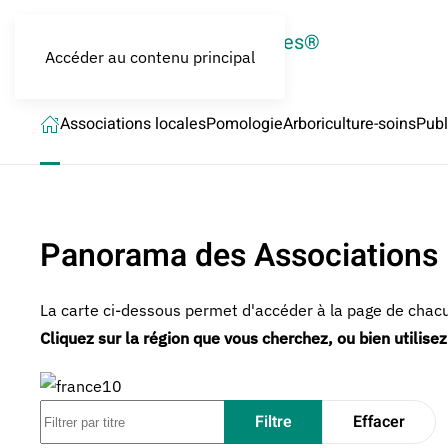
LES CROQUEURS de pommes®
Accéder au contenu principal
Associations locales
Pomologie
Arboriculture-soins
Publ
Panorama des Associations 
La carte ci-dessous permet d'accéder à la page de chacu
Cliquez sur la région que vous cherchez, ou bien utilisez
Filtrer par titre
Filtre
Effacer