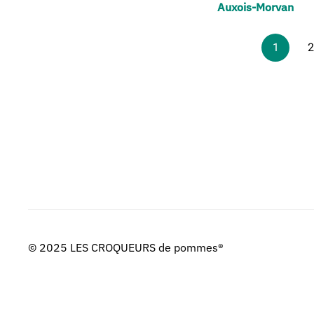
Auxois-Morvan
1
2
© 2025 LES CROQUEURS de pommes®