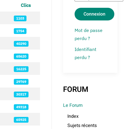
Clics
Connexion
1103
Mot de passe
1754
perdu ?
40290
Identifiant
65620
perdu ?
16225
29769
FORUM
30317
Le Forum
49318
Index
65925
Sujets récents