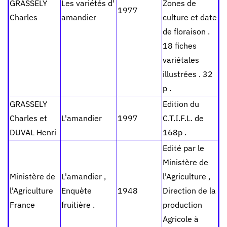
GRASSELY
Les variétés d'
Zones de
1977
Charles
amandier
culture et date
de floraison .
18 fiches
variétales
illustrées . 32
p .
GRASSELY
Edition du
Charles et
L'amandier
1997
C.T.I.F.L. de
DUVAL Henri
168p .
Edité par le
Ministère de
Ministère de
L'amandier ,
l'Agriculture ,
l'Agriculture
Enquète
1948
Direction de la
France
fruitière .
production
Agricole à