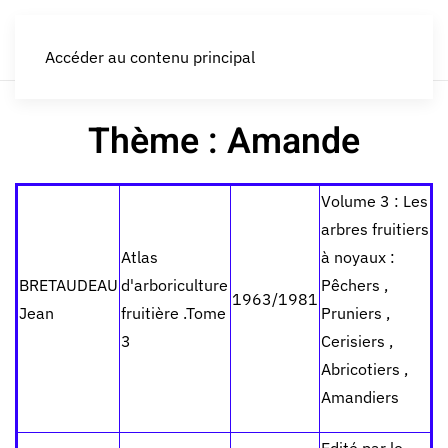
LES CROQUEURS de pommes®
Accéder au contenu principal
Thème : Amande
Volume 3 : Les
arbres fruitiers
Atlas
à noyaux :
BRETAUDEAU
d'arboriculture
Pêchers ,
1963/1981
Jean
fruitière .Tome
Pruniers ,
3
Cerisiers ,
Abricotiers ,
Amandiers