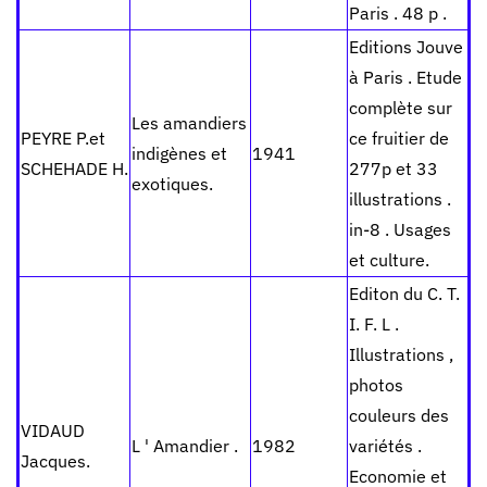
Paris . 48 p .
Editions Jouve
à Paris . Etude
complète sur
Les amandiers
PEYRE P.et
ce fruitier de
indigènes et
1941
SCHEHADE H.
277p et 33
exotiques.
illustrations .
in-8 . Usages
et culture.
Editon du C. T.
I. F. L .
Illustrations ,
photos
couleurs des
VIDAUD
L ' Amandier .
1982
variétés .
Jacques.
Economie et