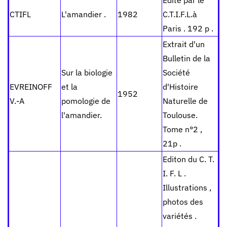
Edité par le
CTIFL
L'amandier .
1982
C.T.I.F.L.à
Paris . 192 p .
Extrait d'un
Bulletin de la
Sur la biologie
Société
EVREINOFF
et la
d'Histoire
1952
V.-A
pomologie de
Naturelle de
l'amandier.
Toulouse.
Tome n°2 ,
21p .
Editon du C. T.
I. F. L .
Illustrations ,
photos des
variétés .