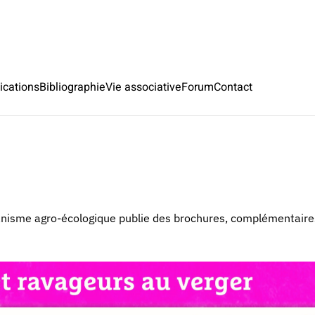
ications
Bibliographie
Vie associative
Forum
Contact
anisme agro-écologique publie des brochures, complémentaires