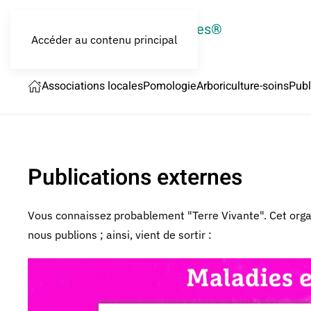
LES CROQUEURS de pommes®
Accéder au contenu principal
Associations locales
Pomologie
Arboriculture-soins
Publ
Publications externes
Vous connaissez probablement "Terre Vivante". Cet org
nous publions ; ainsi, vient de sortir :