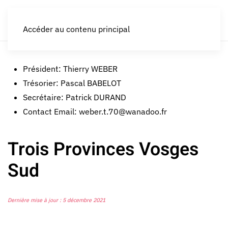
LES CROQUEURS de pommes®
Accéder au contenu principal
Président:
Thierry WEBER
Trésorier:
Pascal BABELOT
Secrétaire:
Patrick DURAND
Contact Email:
weber.t.70@wanadoo.fr
Trois Provinces Vosges
Sud
Dernière mise à jour : 5 décembre 2021