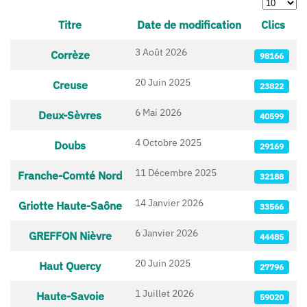
Afficher 
Titre
Date de modification
Clics
Articles
3 Août 2026
Corrèze
98166
20 Juin 2025
Creuse
23822
6 Mai 2026
Deux-Sèvres
40599
4 Octobre 2025
Doubs
29169
11 Décembre 2025
Franche-Comté Nord
32188
14 Janvier 2026
Griotte Haute-Saône
33566
6 Janvier 2026
GREFFON Nièvre
44485
20 Juin 2025
Haut Quercy
27796
1 Juillet 2026
Haute-Savoie
59020