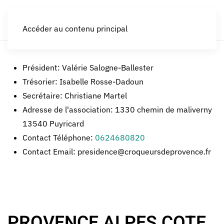
LES CROQUEURS de pommes®
Accéder au contenu principal
Président:
Valérie Salogne-Ballester
Trésorier:
Isabelle Rosse-Dadoun
Secrétaire:
Christiane Martel
Adresse de l'association:
1330 chemin de maliverny
13540 Puyricard
Contact Téléphone:
0624680820
Contact Email:
presidence@croqueursdeprovence.fr
PROVENCE ALPES COTE