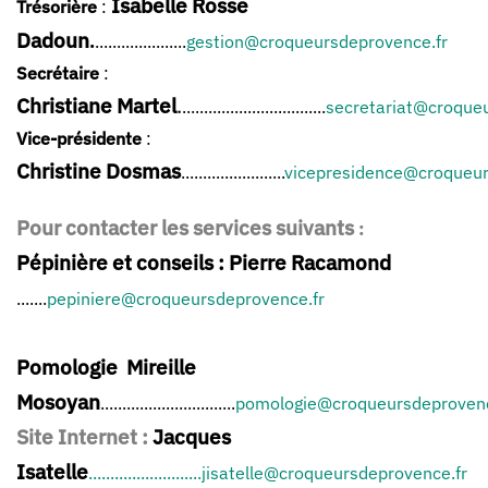
Isabelle Rosse
Trésorière
:
Dadoun
.
.....................
gestion@croqueursdeprovence.fr
Secrétaire
:
Christiane Martel
.
.................................
secretariat@croque
Vice-présidente
:
Christine Dosmas
........................
vicepresidence@croqueur
Pour contacter les services suivants
:
Pépinière et conseils :
Pierre Racamond
.......
pepiniere@croqueursdeprovence.fr
Pomologie
Mireille
Mosoyan
...............................
pomologie@croqueursdeprovenc
Site Internet
:
Jacques
Isatelle
..........................jisatelle@croqueursdeprovence.fr