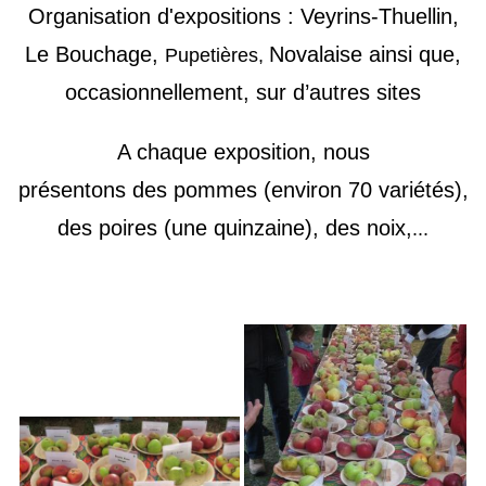
Organisation d'
expositions
:
Veyrins
-
Thuellin,
Le Bouchage,
Novalaise
ainsi que,
Pupetières,
occasionnellement, sur d’autres sites
A chaque exposition, nous
présentons
de
s
pommes (environ 70 variétés),
des
poires (un
e
quinzaine), des noix,
...