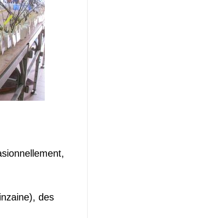
asionnellement,
inzaine), des