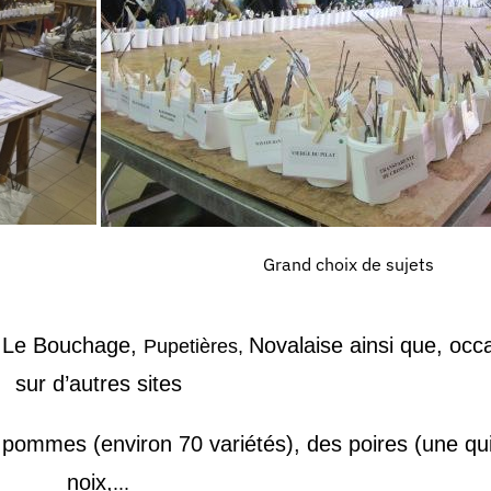
Grand choix de sujets
,
Le Bouchage,
Novalaise
ainsi que, occ
Pupetières,
sur d’autres sites
pommes (environ 70 variétés),
des
poires (un
e
qu
noix,
...