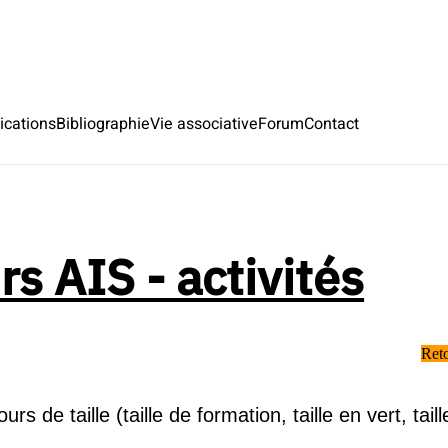
ications
Bibliographie
Vie associative
Forum
Contact
s AIS - activités
Reto
ours de taille
(taille de formation, taille en vert, tai