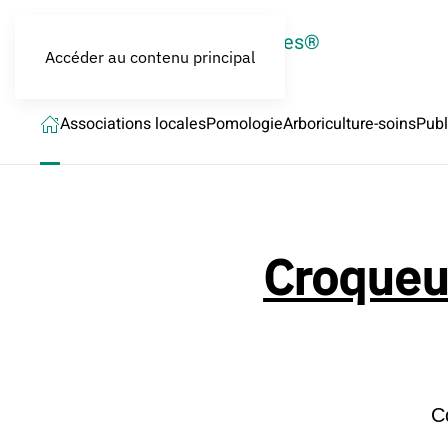
LES CROQUEURS de pommes®
Accéder au contenu principal
Associations locales
Pomologie
Arboriculture-soins
Publ
Croqueur
C