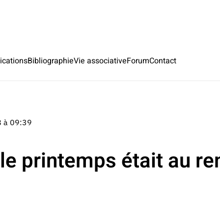
ications
Bibliographie
Vie associative
Forum
Contact
8 à 09:39
 le printemps était au r