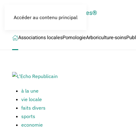
LES CROQUEURS de pommes®
Accéder au contenu principal
Associations locales
Pomologie
Arboriculture-soins
Publ
à la une
vie locale
faits divers
sports
economie