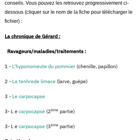
conseils. Vous pouvez les retrouvez progressivement ci-
dessous (cliquer sur le nom de la fiche pour télécharger le
fichier) :
La chronique de Gérar
d :
Rav
ageurs/maladies/traitements :
1 -
L'hyponomeute du pommier
(chenille, papillon)
2 -
La tenhrede limace
(larve, guèpe)
3 -
Le carpocapse
ème
3- L e
carpocapse
(2
partie)
ème
3- L e
carpocapse
(3
partie)